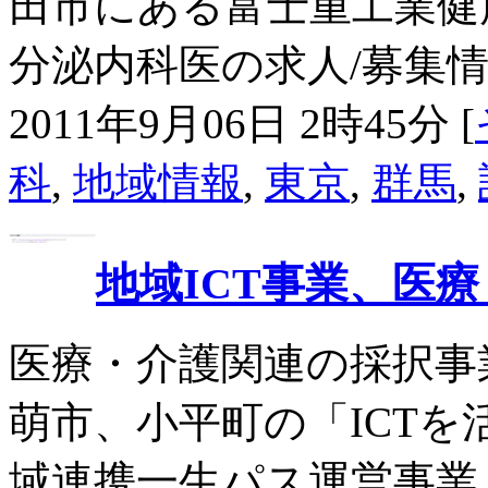
田市にある富士重工業健
分泌内科医の求人/募集情報を
2011年9月06日 2時45分 [
科
,
地域情報
,
東京
,
群馬
,
地域ICT事業、医療
医療・介護関連の採択事
萌市、小平町の「ICT
域連携一生パス運営事業