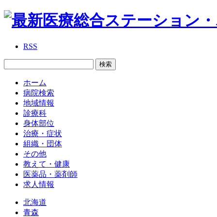
RSS
ホーム
病院検索
地域情報
診療科
身体部位
治療・症状
組織・団体
その他
教えて・健康
医薬品・薬剤師
求人情報
北海道
青森