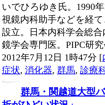
いでひろゆき氏。1990
視鏡内科助手などを経て、
設立。日本内科学会総合
鏡学会専門医。PIPC研究
2012年7月12日 1時47分 [
症状
,
消化器
,
群馬
,
診療
群馬・関越道大型バ
折がひどい状況」