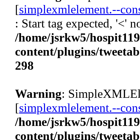
[
simplexmlelement.--cons
: Start tag expected, '<' 
/home/jsrkw5/hospit119
content/plugins/tweetab
298
Warning
: SimpleXMLEle
[
simplexmlelement.--cons
/home/jsrkw5/hospit119
content/plugins/tweetab