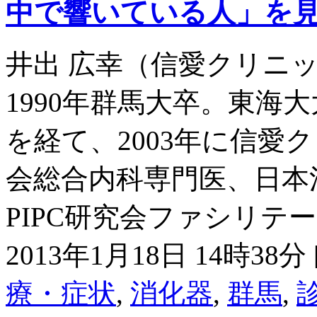
中で響いている人」を
井出 広幸（信愛クリニ
1990年群馬大卒。東海
を経て、2003年に信愛
会総合内科専門医、日本
PIPC研究会ファシリテー
2013年1月18日 14時38分 
療・症状
,
消化器
,
群馬
,