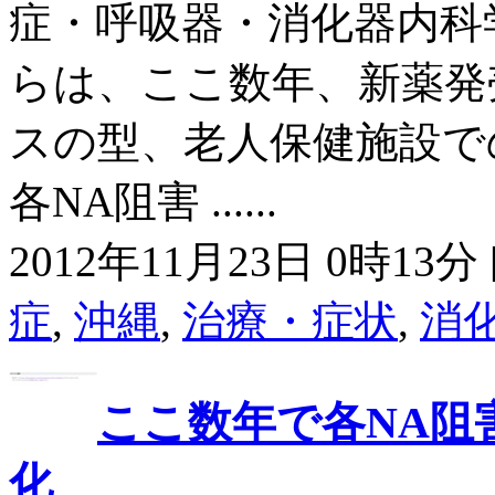
症・呼吸器・消化器内科
らは、ここ数年、新薬発
スの型、老人保健施設で
各NA阻害 ......
2012年11月23日 0時13分 
症
,
沖縄
,
治療・症状
,
消
ここ数年で各NA阻
化