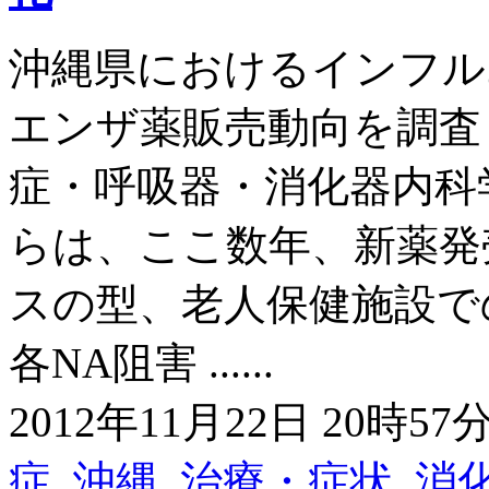
沖縄県におけるインフル
エンザ薬販売動向を調査
症・呼吸器・消化器内科
らは、ここ数年、新薬発
スの型、老人保健施設で
各NA阻害 ......
2012年11月22日 20時57分
症
,
沖縄
,
治療・症状
,
消