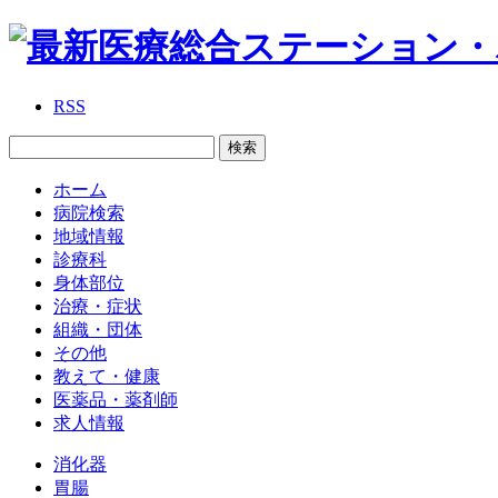
RSS
ホーム
病院検索
地域情報
診療科
身体部位
治療・症状
組織・団体
その他
教えて・健康
医薬品・薬剤師
求人情報
消化器
胃腸