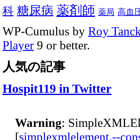
薬剤師
糖尿病
科
高血
薬局
WP-Cumulus by
Roy Tanc
Player
9 or better.
人気の記事
Hospit119 in Twitter
Warning
: SimpleXMLEle
[
simplexmlelement.--cons