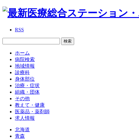
RSS
ホーム
病院検索
地域情報
診療科
身体部位
治療・症状
組織・団体
その他
教えて・健康
医薬品・薬剤師
求人情報
北海道
青森