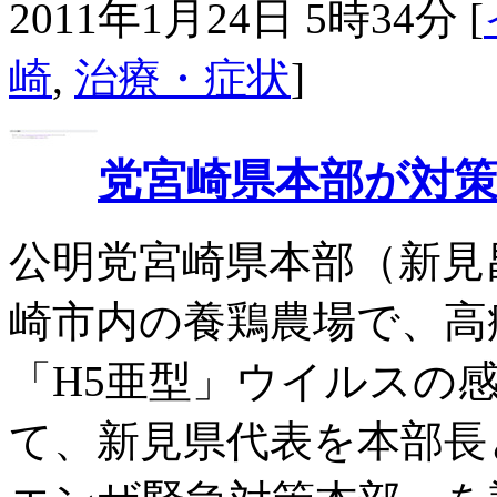
2011年1月24日 5時34分 [
崎
,
治療・症状
]
党宮崎県本部が対
公明党宮崎県本部（新見
崎市内の養鶏農場で、高
「H5亜型」ウイルスの
て、新見県代表を本部長