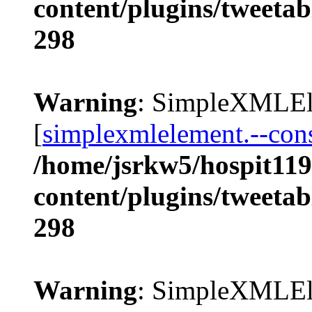
content/plugins/tweetab
298
Warning
: SimpleXMLEle
[
simplexmlelement.--cons
/home/jsrkw5/hospit119
content/plugins/tweetab
298
Warning
: SimpleXMLEle