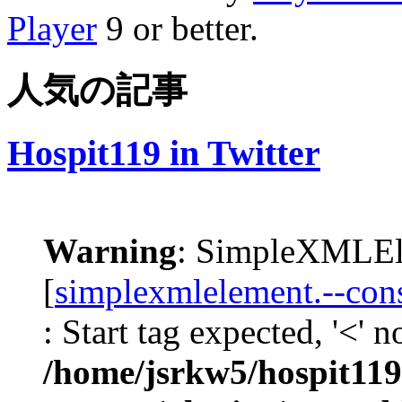
Player
9 or better.
人気の記事
Hospit119 in Twitter
Warning
: SimpleXMLEle
[
simplexmlelement.--cons
: Start tag expected, '<' 
/home/jsrkw5/hospit119