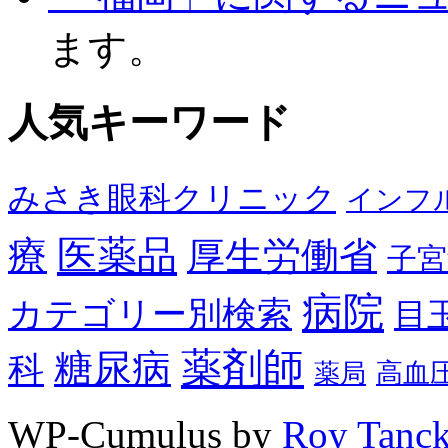
ます。
人気キーワード
みさき眼科クリニック
インフ
医薬品
療
厚生労働省
子宮
病院
カテゴリー別検索
目
薬剤師
糖尿病
科
高血
薬局
WP-Cumulus by
Roy Tanc