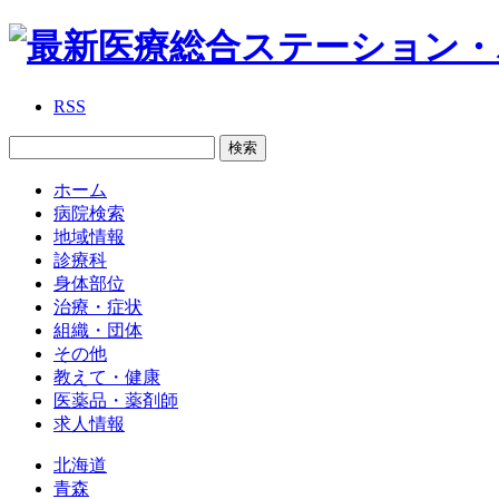
RSS
ホーム
病院検索
地域情報
診療科
身体部位
治療・症状
組織・団体
その他
教えて・健康
医薬品・薬剤師
求人情報
北海道
青森