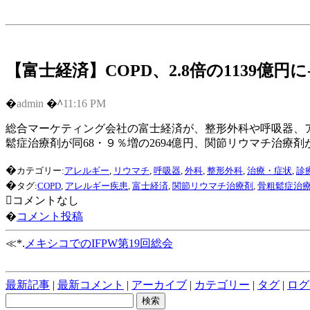
【富士経済】COPD、2.8倍の1139億円
�
admin
�^
11:16 PM
総合マーケティング会社の富士経済が、整形外科や呼吸器、アレ
鬆症治療剤が同68・９％増の2694億円、関節リウマチ治療剤が同
�
カテゴリー:
アレルギー
,
リウマチ
,
呼吸器
,
外科
,
整形外科
,
治療・症状
,
診
�
タグ:
COPD
,
アレルギー疾患
,
富士経済
,
関節リウマチ治療剤
,
骨粗鬆症治
コメントなし
�
コメント投稿
≪*.
メキシコでのIFPW第19回総会
最新記事
|
最新コメント
|
アーカイブ
|
カテゴリー
|
タグ
|
ログ