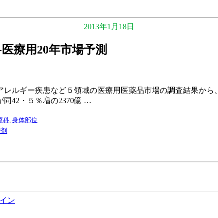
2013年1月18日
に‐医療用20年市場予測
ルギー疾患など５領域の医療用医薬品市場の調査結果から、202
42・５％増の2370億 …
療科
,
身体部位
療剤
イン