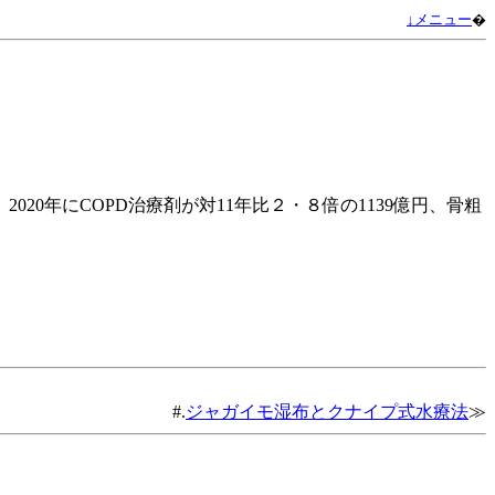
↓メニュー
�
0年にCOPD治療剤が対11年比２・８倍の1139億円、骨粗
#.
ジャガイモ湿布とクナイプ式水療法
≫