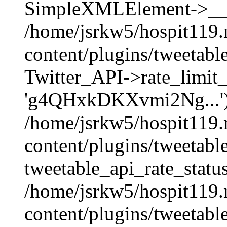
SimpleXMLElement->__con
/home/jsrkw5/hospit119.
content/plugins/tweetabl
Twitter_API->rate_limit_
'g4QHxkDKXvmi2Ng...')
/home/jsrkw5/hospit119.
content/plugins/tweetabl
tweetable_api_rate_status
/home/jsrkw5/hospit119.
content/plugins/tweetabl