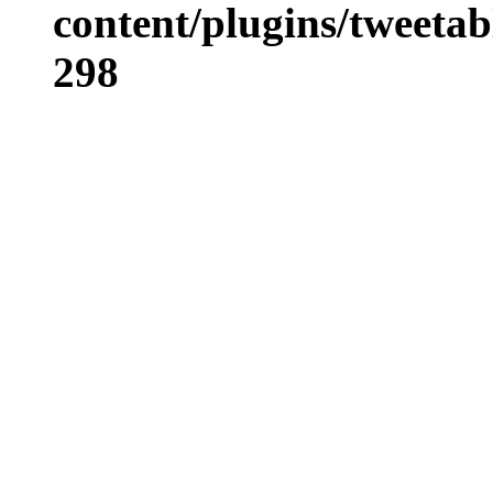
content/plugins/tweetab
298