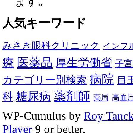
ます。
人気キーワード
みさき眼科クリニック
インフ
医薬品
療
厚生労働省
子宮
病院
カテゴリー別検索
目
薬剤師
糖尿病
科
高血
薬局
WP-Cumulus by
Roy Tanc
Player
9 or better.