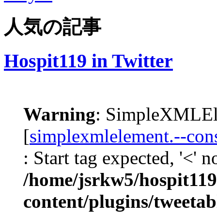
人気の記事
Hospit119 in Twitter
Warning
: SimpleXMLEle
[
simplexmlelement.--cons
: Start tag expected, '<' 
/home/jsrkw5/hospit119
content/plugins/tweetab