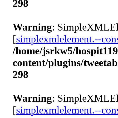
298
Warning
: SimpleXMLEle
[
simplexmlelement.--cons
/home/jsrkw5/hospit119
content/plugins/tweetab
298
Warning
: SimpleXMLEle
[
simplexmlelement.--cons