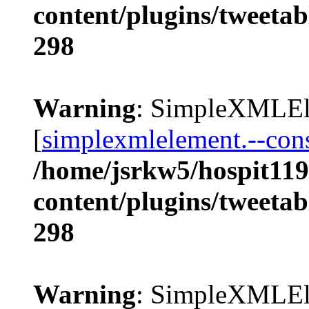
content/plugins/tweetab
298
Warning
: SimpleXMLEle
[
simplexmlelement.--cons
/home/jsrkw5/hospit119
content/plugins/tweetab
298
Warning
: SimpleXMLEle