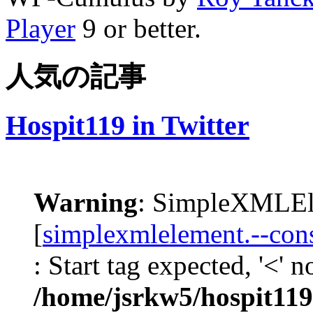
Player
9 or better.
人気の記事
Hospit119 in Twitter
Warning
: SimpleXMLEle
[
simplexmlelement.--cons
: Start tag expected, '<' 
/home/jsrkw5/hospit119