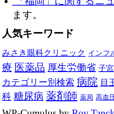
「福岡」に関するニ
ます。
人気キーワード
みさき眼科クリニック
インフ
医薬品
療
厚生労働省
子宮
病院
カテゴリー別検索
目
薬剤師
糖尿病
科
高血
薬局
WP-Cumulus by
Roy Tanc