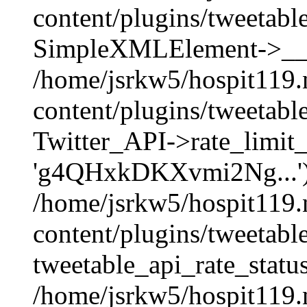
content/plugins/tweetabl
SimpleXMLElement->__con
/home/jsrkw5/hospit119.
content/plugins/tweetabl
Twitter_API->rate_limit_
'g4QHxkDKXvmi2Ng...')
/home/jsrkw5/hospit119.
content/plugins/tweetabl
tweetable_api_rate_status
/home/jsrkw5/hospit119.