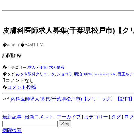
皮膚科医師求人募集(千葉県松戸市)【ク
�
admin
�^
4:41 PM
訪問診療
�
カテゴリー:
求人・千葉
,
求人情報
�
タグ:
みさき眼科クリニック
,
ショコラ
,
明治100%ChocolateCafe
,
目玉ルチ
コメントなし
�
コメント投稿
≪*.
内科医師求人/募集(千葉県松戸市)【クリニック】【訪問
最新記事
|
最新コメント
|
アーカイブ
|
カテゴリー
|
タグ
|
ログ
病院検索