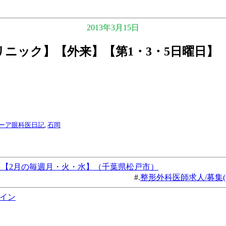
2013年3月15日
リニック】【外来】【第1・3・5日曜日】
ーア眼科医日記
,
石岡
】【2月の毎週月・火・水】（千葉県松戸市）
#.
整形外科医師求人/募集(
イン